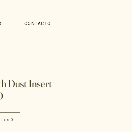
G
CONTACTO
h Dust Insert
0
stras