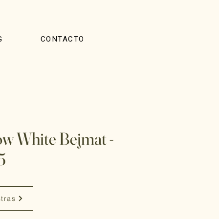
G
CONTACTO
w White Bejmat -
5
stras