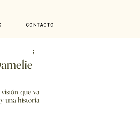
G
CONTACTO
 Damelie
visión que va 
 una historia 