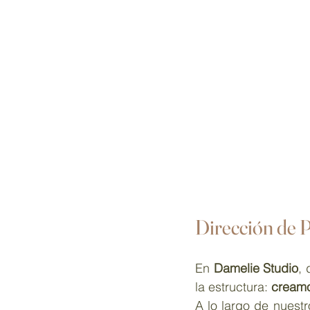
Dirección de 
En 
Damelie Studio
, 
la estructura: 
creamo
A lo largo de nuest