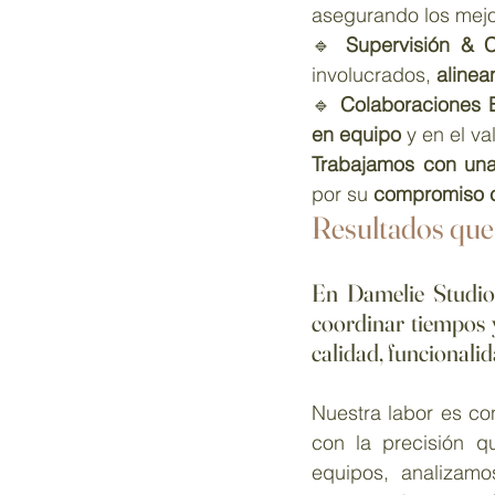
asegurando los mejor
🔹 
Supervisión & C
involucrados, 
alinea
🔹 
Colaboraciones E
en equipo
 y en el va
Trabajamos con una
por su 
compromiso co
Resultados que
En 
Damelie Studio
coordinar tiempos y
calidad, funcionalid
Nuestra labor es co
con la precisión q
equipos, analizamo