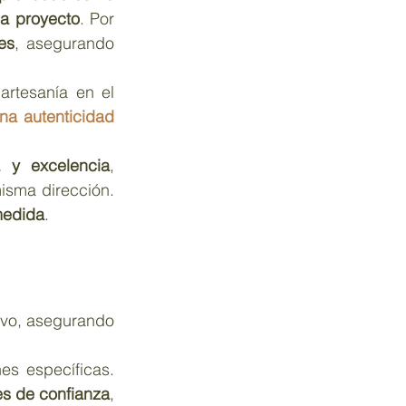
da proyecto
. Por 
es
, asegurando 
artesanía en el 
na autenticidad 
ia y excelencia
, 
conectando a clientes, arquitectos, diseñadores y proveedores bajo una misma dirección. 
medida
.
Coordinamos cada etapa del proceso constructivo, asegurando 
Cada proyecto requiere soluciones específicas. 
s de confianza
, 