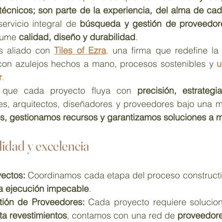
técnicos; son parte de la experiencia, del alma de ca
ervicio integral de 
búsqueda y gestión de proveedor
sume 
calidad, diseño y durabilidad
.
 aliado con 
Tiles of Ezra
,
 una firma que redefine la 
con azulejos hechos a mano, procesos sostenibles y
u
r
.
 que cada proyecto fluya con 
precisión, estrateg
, gestionamos recursos y garantizamos soluciones a 
idad y excelencia
ectos: 
na ejecución impecable
.
tión de Proveedores: 
a revestimientos
, contamos con una red de 
proveedore